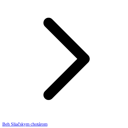
Beh Sliačskym chotárom