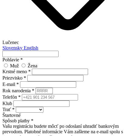
Lučenec
Slovensky
English
Pohlavie
*
Muž
Žena
Krstné meno
*
Priezvisko
*
E-mail
*
Rok narodenia
*
Telefón
*
Klub
Trať
*
Štartovné
Spôsob platby
*
Vašu registráciu budete môcť po odoslaní uhradiť bankovým
prevodom. Platobné informácie Vám zašleme na e-mail spolu s