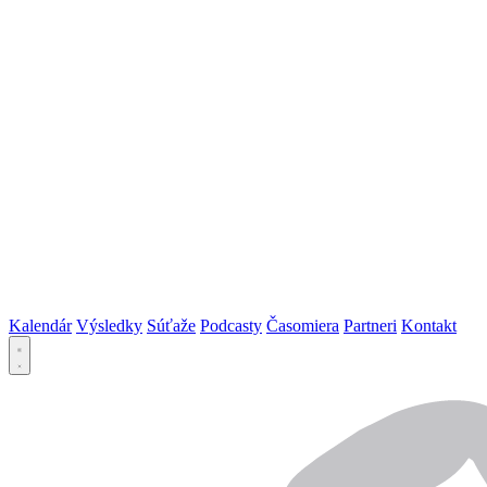
Kalendár
Výsledky
Súťaže
Podcasty
Časomiera
Partneri
Kontakt