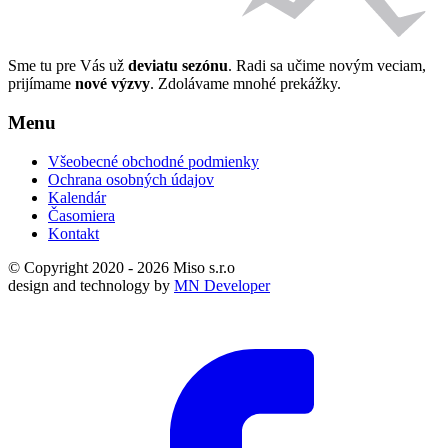
Sme tu pre Vás už
deviatu sezónu
. Radi sa učime novým veciam,
prijímame
nové výzvy
. Zdolávame mnohé prekážky.
Menu
Všeobecné obchodné podmienky
Ochrana osobných údajov
Kalendár
Časomiera
Kontakt
© Copyright 2020 - 2026 Miso s.r.o
design and technology by
MN Developer