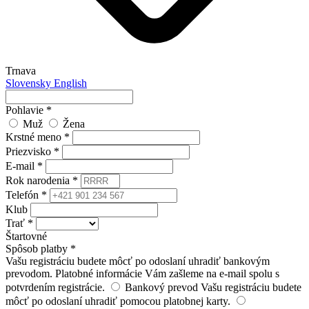
Trnava
Slovensky
English
Pohlavie
*
Muž
Žena
Krstné meno
*
Priezvisko
*
E-mail
*
Rok narodenia
*
Telefón
*
Klub
Trať
*
Štartovné
Spôsob platby
*
Vašu registráciu budete môcť po odoslaní uhradiť bankovým
prevodom. Platobné informácie Vám zašleme na e-mail spolu s
potvrdením registrácie.
Bankový prevod
Vašu registráciu budete
môcť po odoslaní uhradiť pomocou platobnej karty.