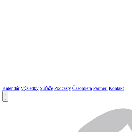
Kalendár
Výsledky
Súťaže
Podcasty
Časomiera
Partneri
Kontakt