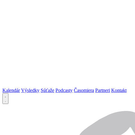
Kalendár
Výsledky
Súťaže
Podcasty
Časomiera
Partneri
Kontakt