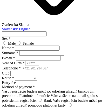
Zvolenská Slatina
Slovensky
English
Sex
*
Male
Female
Name
*
Surname
*
E-mail
*
Year of Birth
*
Telephone
*
Club
Route
*
Entry fee
Method of payment
*
Vašu registráciu budete môcť po odoslaní uhradiť bankovým
prevodom. Platobné informácie Vám zašleme na e-mail spolu s
potvrdením registrácie.
Bank
Vašu registráciu budete môcť po
odoslaní uhradiť pomocou platobnej karty.