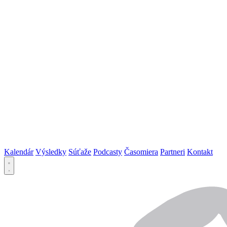
Kalendár
Výsledky
Súťaže
Podcasty
Časomiera
Partneri
Kontakt